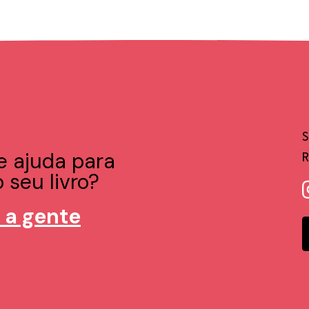
e ajuda para
 seu livro?
 a gente