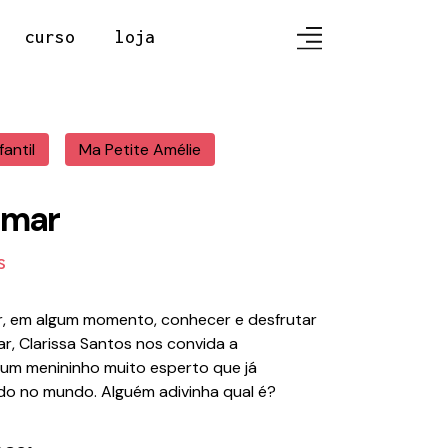
curso
loja
fantil
Ma Petite Amélie
 mar
s
r, em algum momento, conhecer e desfrutar
r, Clarissa Santos nos convida a
 um menininho muito esperto que já
ido no mundo. Alguém adivinha qual é?