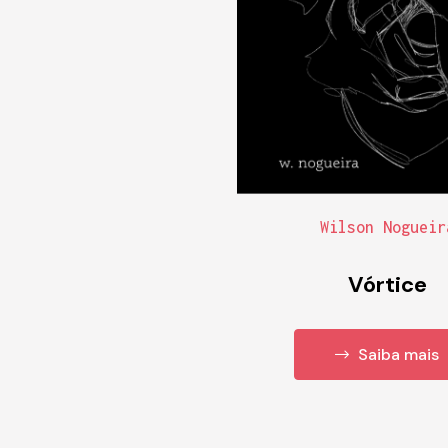
Wilson Nogueir
Vórtice
Saiba mais