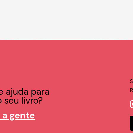
e ajuda para
 seu livro?
 a gente