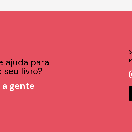
e ajuda para
 seu livro?
 a gente