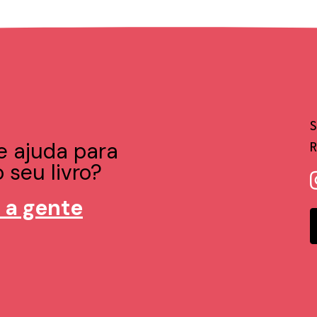
e ajuda para
 seu livro?
 a gente