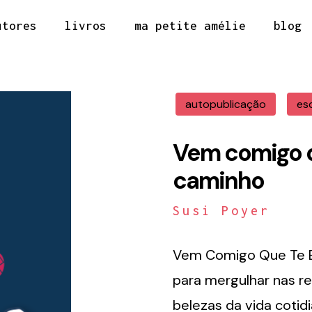
utores
livros
ma petite amélie
blog
autopublicação
es
Vem comigo q
caminho
Susi Poyer
Vem Comigo Que Te E
para mergulhar nas re
belezas da vida coti