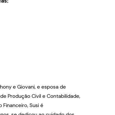
as:
thony e Giovani, e esposa de
e Produção Civil e Contabilidade,
Financeiro, Susi é
nos, se dedicou ao cuidado dos