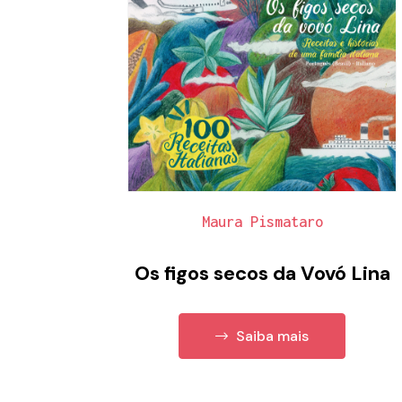
Maura Pismataro
Os figos secos da Vovó Lina
Saiba mais