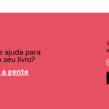
e ajuda para
 seu livro?
 a gente