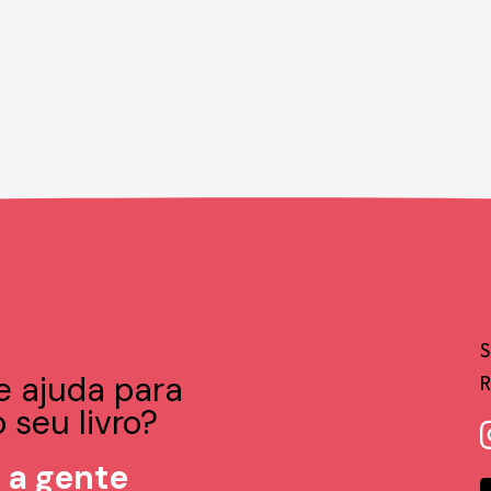
e ajuda para
 seu livro?
 a gente