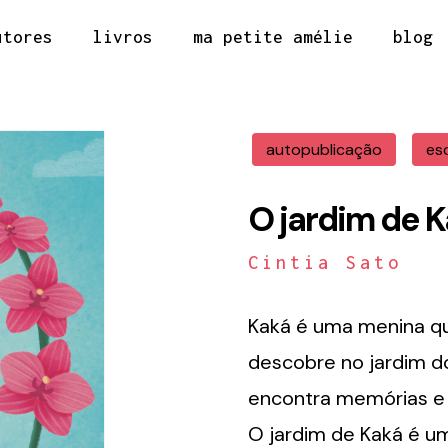
utores
livros
ma petite amélie
blog
autopublicação
es
O jardim de 
Cintia Sato
Kaká é uma menina que
descobre no jardim d
encontra memórias e 
O jardim de Kaká é um