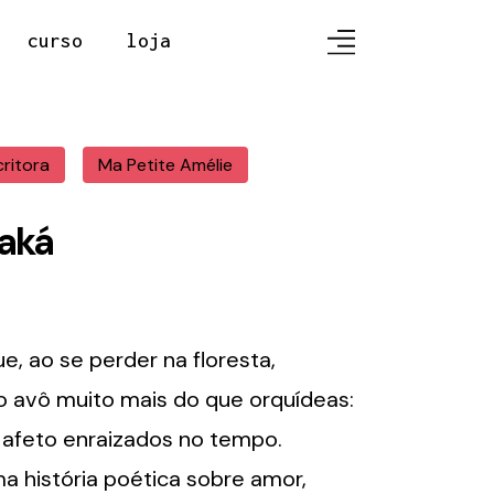
curso
loja
critora
Ma Petite Amélie
Kaká
, ao se perder na floresta,
o avô muito mais do que orquídeas:
afeto enraizados no tempo.
a história poética sobre amor,