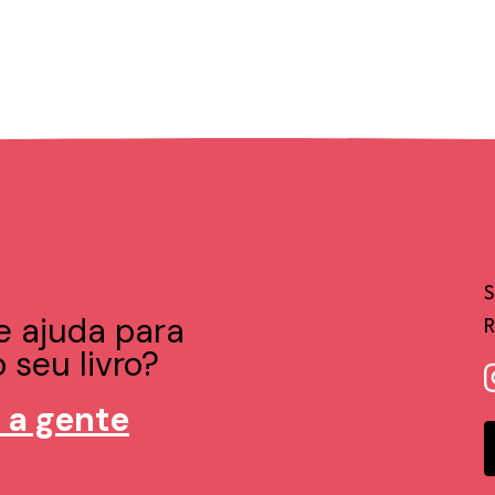
e ajuda para
 seu livro?
 a gente