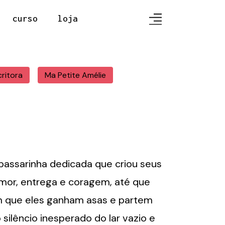
curso
loja
critora
Ma Petite Amélie
assarinha dedicada que criou seus
amor, entrega e coragem, até que
que eles ganham asas e partem
silêncio inesperado do lar vazio e