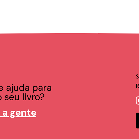
e ajuda para
 seu livro?
 a gente