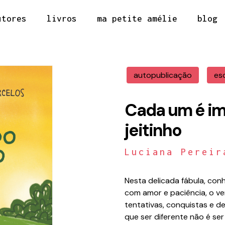
utores
livros
ma petite amélie
blog
autopublicação
es
Cada um é im
jeitinho
Luciana Pereir
Nesta delicada fábula, co
com amor e paciência, o ver
tentativas, conquistas e d
que ser diferente não é ser